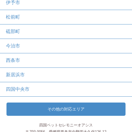
伊予市
松前町
砥部町
今治市
西条市
新居浜市
四国中央市
その他の対応エリア
四国ペットセレモニーオアシス
〒793-0056 愛媛県西条市中野丙大久保126-12