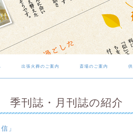
へ
出張火葬のご案内
斎場のご案内
供
季刊誌・月刊誌の紹介
通信」