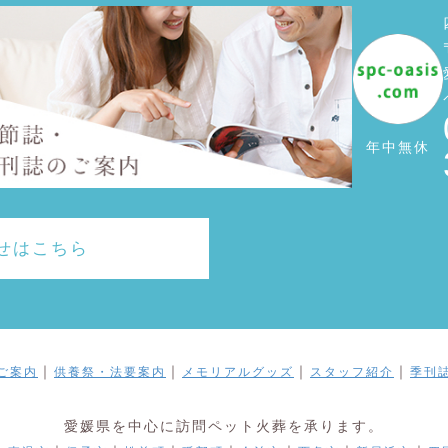
年中無休
せはこちら
｜
｜
｜
｜
ご案内
供養祭・法要案内
メモリアルグッズ
スタッフ紹介
季刊
愛媛県を中心に訪問ペット火葬を承ります。