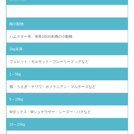
種別(例)
極小動物
ハムスター等、体長10cm未満の小動物
1kg未満
フェレット・モルモット・プレーリードッグなど
1～5kg
猫・うさぎ・チワワ・ポメラニアン・マルチーズなど
5～10kg
Mダックス・Mシュナウザー・シーズー・パグなど
10～15kg