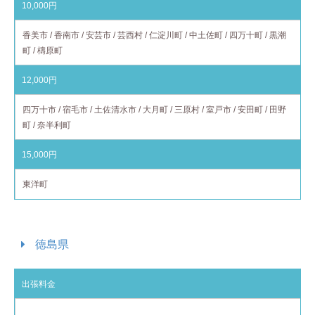
10,000円
香美市 / 香南市 / 安芸市 / 芸西村 / 仁淀川町 / 中土佐町 / 四万十町 / 黒潮
町 / 檮原町
12,000円
四万十市 / 宿毛市 / 土佐清水市 / 大月町 / 三原村 / 室戸市 / 安田町 / 田野
町 / 奈半利町
15,000円
東洋町
徳島県
出張料金
対応エリア