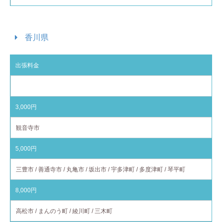
香川県
出張料金
対応エリア
3,000円
観音寺市
5,000円
三豊市 / 善通寺市 / 丸亀市 / 坂出市 / 宇多津町 / 多度津町 / 琴平町
8,000円
高松市 / まんのう町 / 綾川町 / 三木町