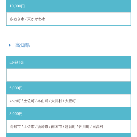
10,000円
さぬき市 / 東かがわ市
高知県
出張料金
対応エリア
5,000円
いの町 / 土佐町 / 本山町 / 大川村 / 大豊町
8,000円
高知市 / 土佐市 / 須崎市 / 南国市 / 越智町 / 佐川町 / 日高村